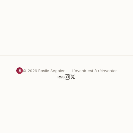
B
©
2026
Basile Segalen — L'avenir est à réinventer
RSS