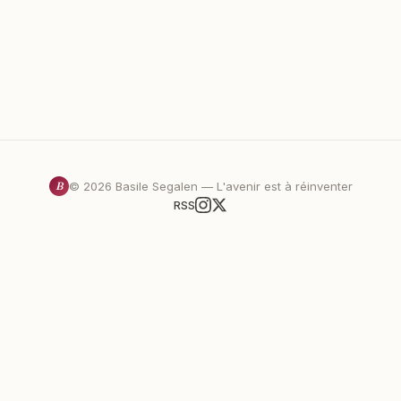
B
©
2026
Basile Segalen — L'avenir est à réinventer
RSS