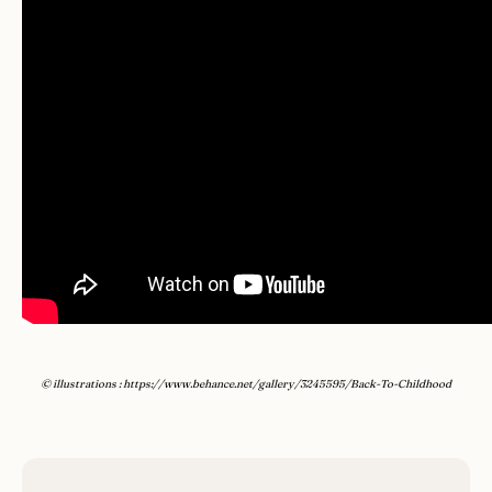
© illustrations : https://www.behance.net/gallery/3245595/Back-To-Childhood