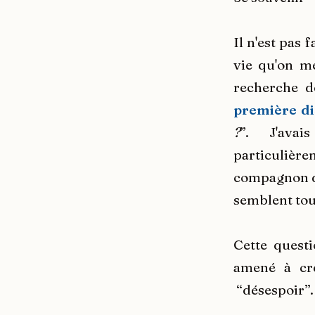
Il n'est pas 
vie qu'on me
recherche d
première di
?
”. J'avais
particulièr
compagnon du
semblent tou
Cette questi
amené à cre
“désespoir”.