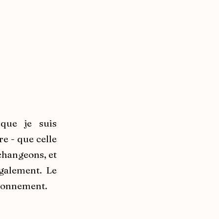
que je suis
re - que celle
 changeons, et
galement. Le
ironnement.