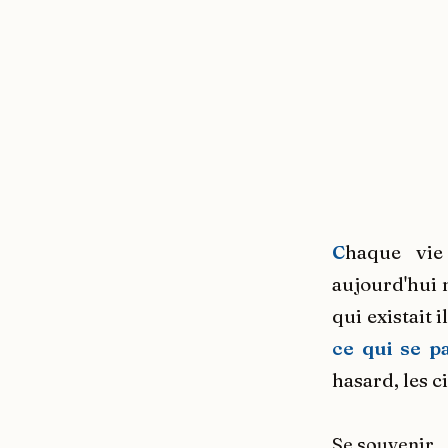
haque vie
C
aujourd'hui n
qui existait 
ce qui se p
hasard, les 
Se souvenir