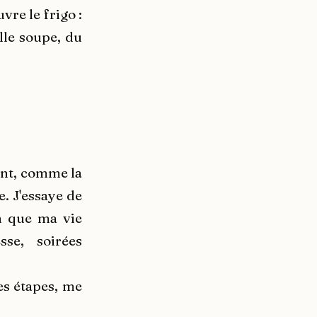
vre le frigo :
ille soupe, du
ont, comme la
. J'essaye de
on que ma vie
sse, soirées
es étapes, me