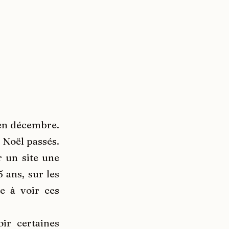
 en décembre.
s Noël passés.
r un site une
 ans, sur les
e à voir ces
ir certaines