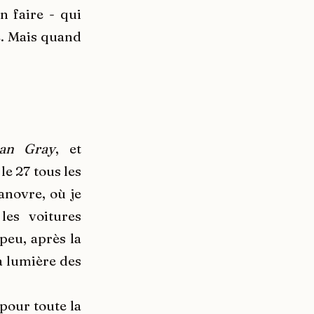
n faire - qui
é. Mais quand
ian Gray
, et
le 27 tous les
anovre, où je
 les voitures
peu, après la
la lumière des
 pour toute la