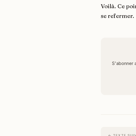
Voilà. Ce po
se refermer.
S'abonner a
← TEXTE SUI