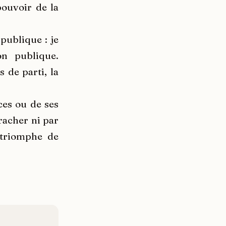
pouvoir de la
 publique : je
on publique.
 de parti, la
ces ou de ses
rracher ni par
g triomphe de