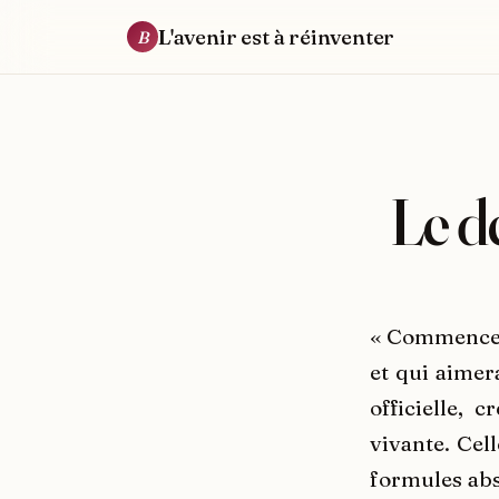
L'avenir est à réinventer
B
Le d
« Commencez 
et qui aimer
officielle, 
vivante. Cel
formules abst