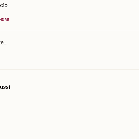
icio
NDRE
e...
ussi