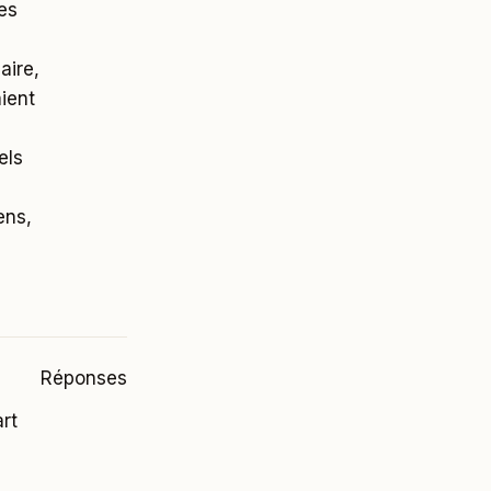
es
aire,
ient
els
ens,
Réponses
rt