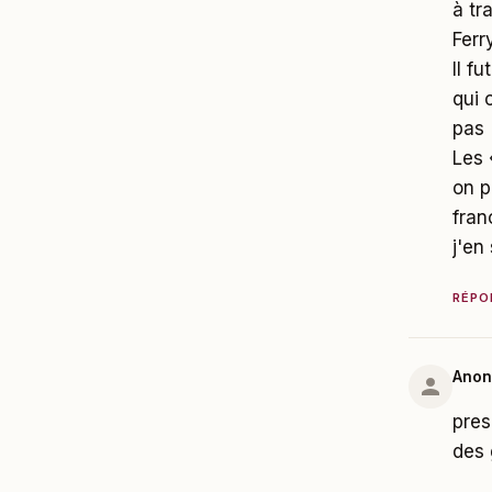
à tr
Ferry
Il f
qui 
pas 
Les 
on p
fran
j'en
RÉPO
Ano
pres
des 