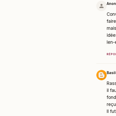
Ano
Conv
fair
mais
idée
len-
RÉPO
Basil
Rass
il f
fond
reçu
Il f