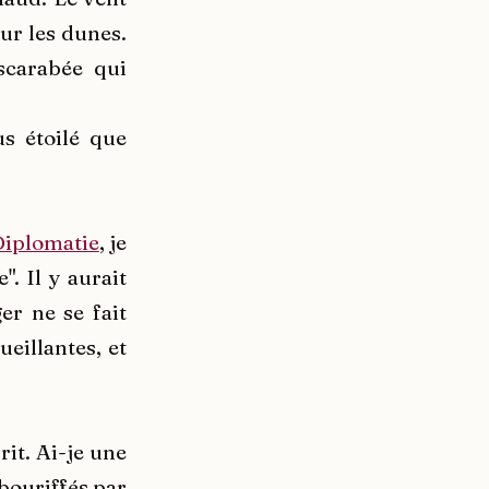
ur les dunes.
 scarabée qui
s étoilé que
Diplomatie
, je
. Il y aurait
er ne se fait
eillantes, et
it. Ai-je une
ébouriffés par