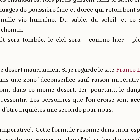
nuages de poussière fine et dorée qui retombent s
 nulle vie humaine. Du sable, du soleil, et ce
 chemin.
it sera tombée, le ciel sera - comme hier - plu
le désert mauritanien. Si je regarde le site
France 
ns une zone "déconseillée sauf raison impérative"
in, dans ce même désert. Ici, pourtant, le dang
essentir. Les personnes que l'on croise sont accu
ir d'être inquiètes une seconde pour nous.
 impérative". Cette formule résonne dans mon espr
tive de me trouver ici, dans l'Adrar, les cheveux 