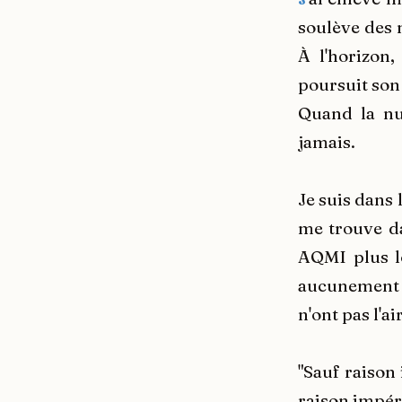
soulève des 
À l'horizon,
poursuit son
Quand la nu
jamais.
Je suis dans 
me trouve da
AQMI plus lo
aucunement r
n'ont pas l'a
"Sauf raison
raison impéra