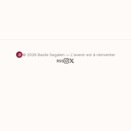
B
©
2026
Basile Segalen — L'avenir est à réinventer
RSS