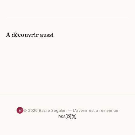
À découvrir aussi
B
©
2026
Basile Segalen — L'avenir est à réinventer
RSS