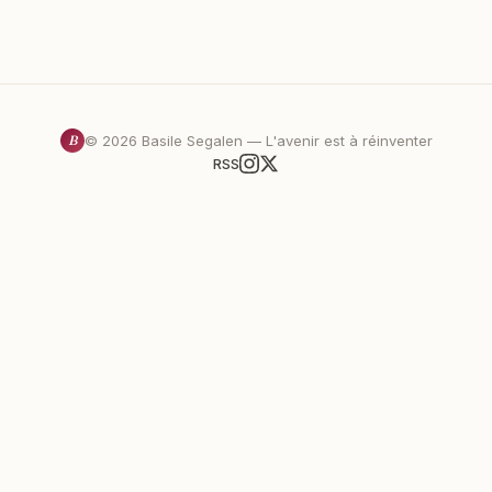
B
©
2026
Basile Segalen — L'avenir est à réinventer
RSS